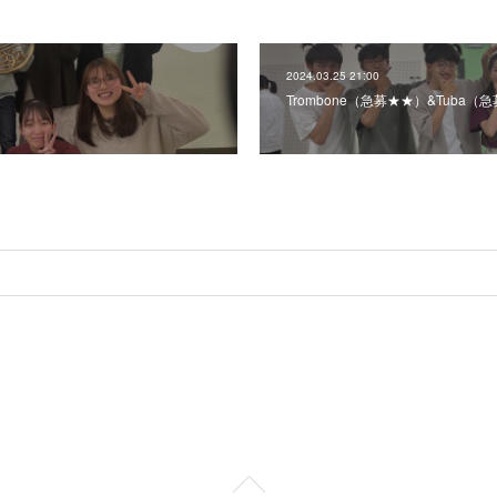
2024.03.25 21:00
Trombone（急募★★）&Tuba（