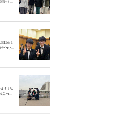
器経験や…
に三回生１
特徴的な…
います！私
楽器の…