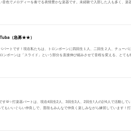
い音色でメロディーを奏でる表情豊かな楽器です。未経験で入部した人も多く、楽
 Tuba（急募★★）
バパートです！現在私たちは、トロンボーンに四回生１人、二回生２人、チューバ
トロンボーンは「スライド」という部分を直接伸び縮みさせて音程を変える、とても
す🥁✨️打楽器パートは、現在4回生2人、3回生3人、2回生1人の計6人で活動して
ってもいいぐらい仲良しで、普段もみんなで仲良く楽しみながら練習しています！打