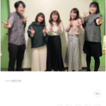
パート紹介
(
72
)