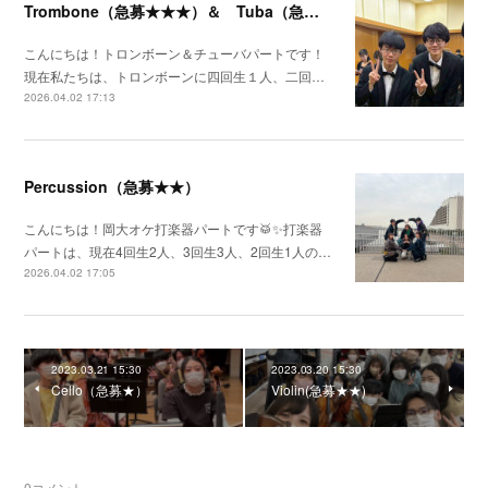
Trombone（急募★★★）＆ Tuba（急募★★）
こんにちは！トロンボーン＆チューバパートです！
現在私たちは、トロンボーンに四回生１人、二回…
2026.04.02 17:13
Percussion（急募★★）
こんにちは！岡大オケ打楽器パートです🥁✨️打楽器
パートは、現在4回生2人、3回生3人、2回生1人の…
2026.04.02 17:05
2023.03.21 15:30
2023.03.20 15:30
Cello（急募★）
Violin(急募★★)
0
コメント