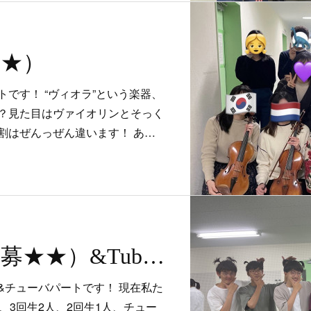
★★）
です！ “ヴィオラ”という楽器、
？見た目はヴァイオリンとそっく
割はぜんっぜん違います！ あ…
Trombone（急募★★）&Tuba（急募★★★）
&チューバパートです！ 現在私た
、3回生2人、2回生1人、チュー