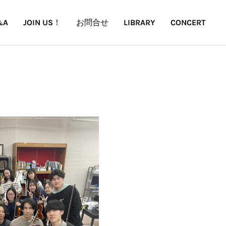
&A
JOIN US！
お問合せ
LIBRARY
CONCERT