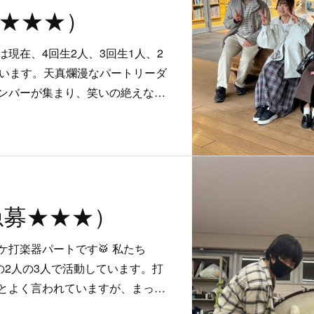
急募★★★）
現在、4回生2人、3回生1人、2
ています。天真爛漫なパートリーダ
ンバーが集まり、笑いの絶えな…
n（急募★★★）
打楽器パートです🥁 私たち
の2人の3人で活動しています。打
とよく言われていますが、まっ…