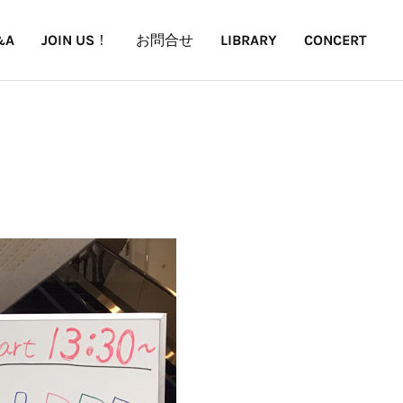
&A
JOIN US！
お問合せ
LIBRARY
CONCERT