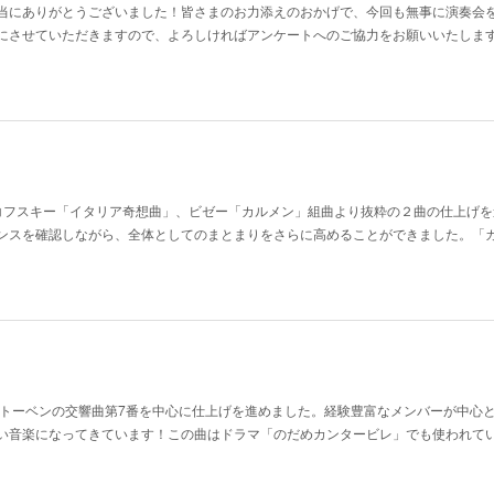
当にありがとうございました！皆さまのお力添えのおかげで、今回も無事に演奏会
にさせていただきますので、よろしければアンケートへのご協力をお願いいたしま
コフスキー「イタリア奇想曲」、ビゼー「カルメン」組曲より抜粋の２曲の仕上げを
ンスを確認しながら、全体としてのまとまりをさらに高めることができました。「
ートーベンの交響曲第7番を中心に仕上げを進めました。経験豊富なメンバーが中心
い音楽になってきています！この曲はドラマ「のだめカンタービレ」でも使われて