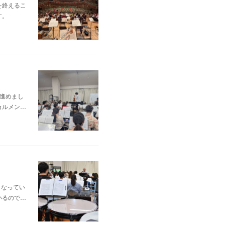
を終えるこ
す。
進めまし
カルメン…
となってい
いるので…