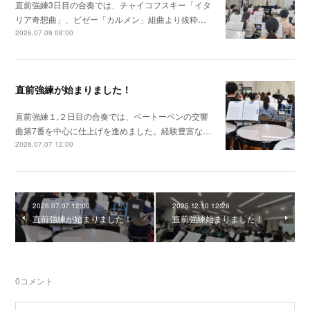
直前強練3日目の合奏では、チャイコフスキー「イタ
リア奇想曲」、ビゼー「カルメン」組曲より抜粋…
2026.07.09 08:00
直前強練が始まりました！
直前強練１,２日目の合奏では、ベートーベンの交響
曲第7番を中心に仕上げを進めました。経験豊富な…
2026.07.07 12:00
2026.07.07 12:00
2025.12.10 12:26
直前強練が始まりました！
直前強練始まりました！
0
コメント