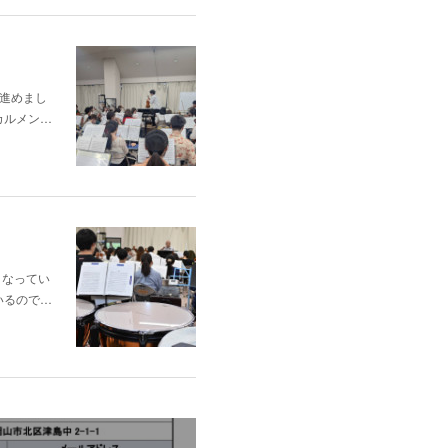
進めまし
カルメン…
となってい
いるので…